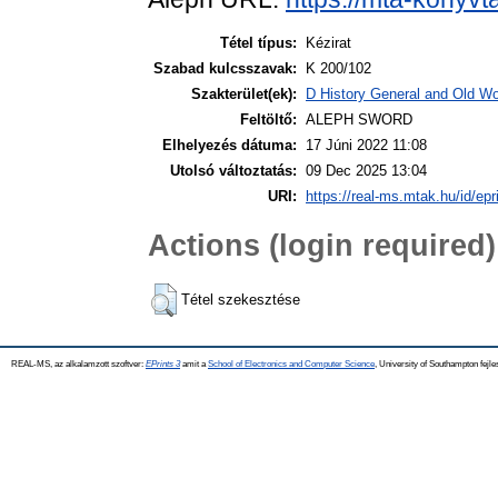
Tétel típus:
Kézirat
Szabad kulcsszavak:
K 200/102
Szakterület(ek):
D History General and Old Wor
Feltöltő:
ALEPH SWORD
Elhelyezés dátuma:
17 Júni 2022 11:08
Utolsó változtatás:
09 Dec 2025 13:04
URI:
https://real-ms.mtak.hu/id/epr
Actions (login required)
Tétel szekesztése
REAL-MS, az alkalamzott szoftver:
EPrints 3
amit a
School of Electronics and Computer Science
, University of Southampton fejle