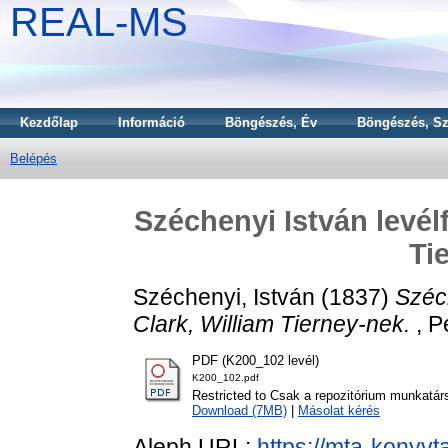
REAL-MS
Kezdőlap
Információ
Böngészés, Év
Böngészés, Sz
Belépés
Széchenyi István levél
Ti
Széchenyi, István
(1837)
Széc
Clark, William Tierney-nek.
, P
PDF (K200_102 levél)
K200_102.pdf
Restricted to Csak a repozitórium munkatár
Download (7MB)
|
Másolat kérés
Aleph URL:
https://mta-konyvt