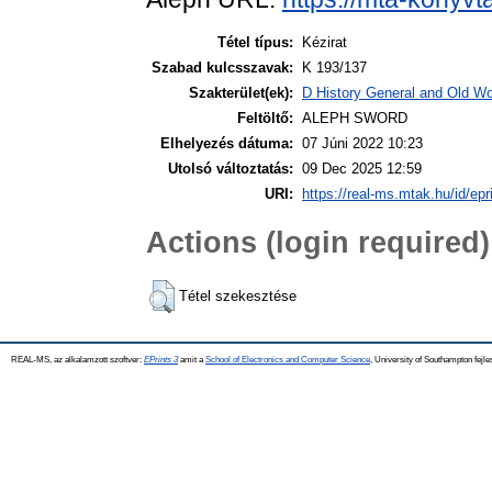
Tétel típus:
Kézirat
Szabad kulcsszavak:
K 193/137
Szakterület(ek):
D History General and Old Wor
Feltöltő:
ALEPH SWORD
Elhelyezés dátuma:
07 Júni 2022 10:23
Utolsó változtatás:
09 Dec 2025 12:59
URI:
https://real-ms.mtak.hu/id/epr
Actions (login required)
Tétel szekesztése
REAL-MS, az alkalamzott szoftver:
EPrints 3
amit a
School of Electronics and Computer Science
, University of Southampton fejle