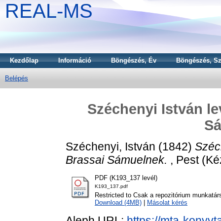
REAL-MS
Kezdőlap
Információ
Böngészés, Év
Böngészés, Sz
Belépés
Széchenyi István l
Sá
Széchenyi, István
(1842)
Széc
Brassai Sámuelnek.
, Pest (Kéz
PDF (K193_137 levél)
K193_137.pdf
Restricted to Csak a repozitórium munkatár
Download (4MB)
|
Másolat kérés
Aleph URL:
https://mta-konyvt