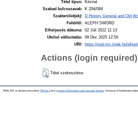
Tétel típus:
Kézirat
Szabad kulcsszavak:
K 204/084
Szakterület(ek):
D History General and Old Wor
Feltöltő:
ALEPH SWORD
Elhelyezés dátuma:
02 Júli 2022 11:13
Utolsó változtatás:
09 Dec 2025 12:50
URI:
https://real-ms.mtak.hu/id/epr
Actions (login required)
Tétel szekesztése
REAL-MS, az alkalamzott szoftver:
EPrints 3
amit a
School of Electronics and Computer Science
, University of Southampton fejle