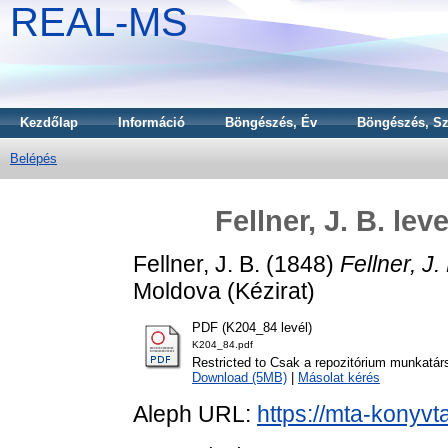
REAL-MS
Kezdőlap
Információ
Böngészés, Év
Böngészés, Sz
Belépés
Fellner, J. B. le
Fellner, J. B.
(1848)
Fellner, J
Moldova (Kézirat)
PDF (K204_84 levél)
K204_84.pdf
Restricted to Csak a repozitórium munkatár
Download (5MB)
|
Másolat kérés
Aleph URL:
https://mta-konyvt