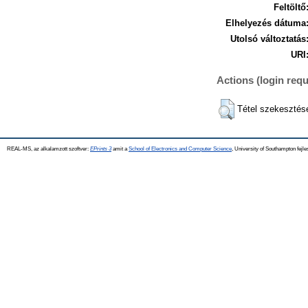
Feltöltő
Elhelyezés dátuma
Utolsó változtatás
URI
Actions (login requ
Tétel szekesztés
REAL-MS, az alkalamzott szoftver:
EPrints 3
amit a
School of Electronics and Computer Science
, University of Southampton fejle