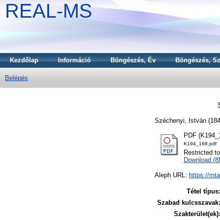
REAL-MS
Kezdőlap
Információ
Böngészés, Év
Böngészés, Sz
Belépés
Széchenyi, István
(18
PDF (K194_1
K194_168.pdf
Restricted t
Download (
Aleph URL:
https://mt
Tétel típus
Szabad kulcsszavak
Szakterület(ek)