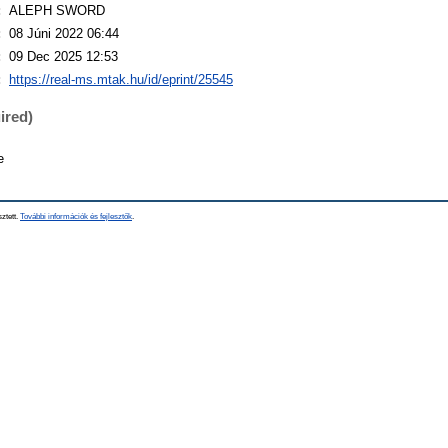
:
ALEPH SWORD
:
08 Júni 2022 06:44
:
09 Dec 2025 12:53
:
https://real-ms.mtak.hu/id/eprint/25545
ired)
e
sztett.
További információk és fejlesztők
.