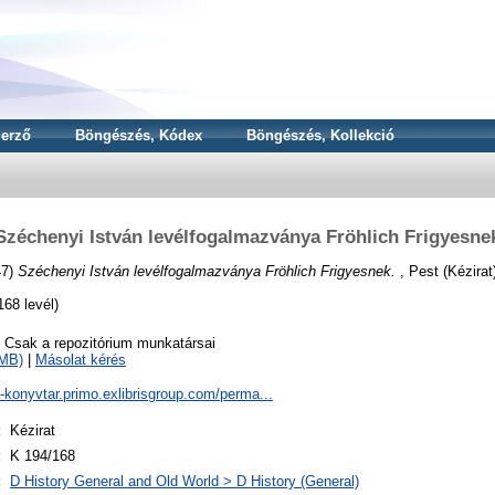
erző
Böngészés, Kódex
Böngészés, Kollekció
Széchenyi István levélfogalmazványa Fröhlich Frigyesne
47)
Széchenyi István levélfogalmazványa Fröhlich Frigyesnek.
, Pest (Kézirat
68 levél)
o Csak a repozitórium munkatársai
8MB)
|
Másolat kérés
a-konyvtar.primo.exlibrisgroup.com/perma...
:
Kézirat
:
K 194/168
:
D History General and Old World > D History (General)