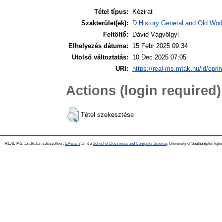
Tétel típus:
Kézirat
Szakterület(ek):
D History General and Old Worl
Feltöltő:
Dávid Vágvölgyi
Elhelyezés dátuma:
15 Febr 2025 09:34
Utolsó változtatás:
10 Dec 2025 07:05
URI:
https://real-ms.mtak.hu/id/epri
Actions (login required)
Tétel szekesztése
REAL-MS, az alkalamzott szoftver:
EPrints 3
amit a
School of Electronics and Computer Science
, University of Southampton fejle