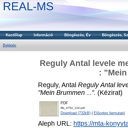
REAL-MS
Kezdőlap
Információ
Böngészés, Év
Böngészés, Sz
Belépés
Reguly Antal levele 
: "Mein
Reguly, Antal
Reguly Antal le
"Mein Brummen ...".
(Kézirat)
PDF
Ms_4754_124.pdf
Download (732kB)
|
Előzetes bemutató
Aleph URL:
https://mta-konyvt