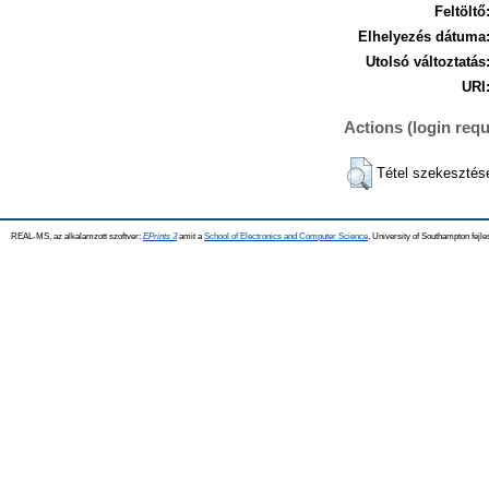
Feltöltő
Elhelyezés dátuma
Utolsó változtatás
URI
Actions (login requ
Tétel szekesztés
REAL-MS, az alkalamzott szoftver:
EPrints 3
amit a
School of Electronics and Computer Science
, University of Southampton fejle