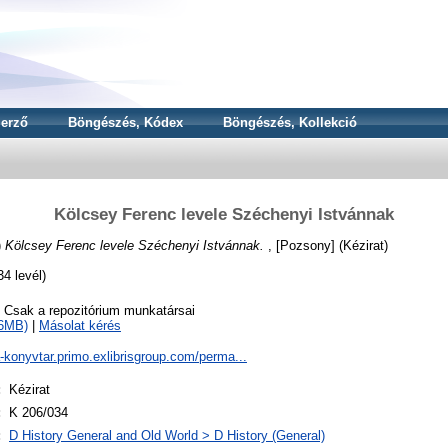
erző
Böngészés, Kódex
Böngészés, Kollekció
Kölcsey Ferenc levele Széchenyi Istvánnak
)
Kölcsey Ferenc levele Széchenyi Istvánnak.
, [Pozsony] (Kézirat)
4 levél)
o Csak a repozitórium munkatársai
16MB)
|
Másolat kérés
a-konyvtar.primo.exlibrisgroup.com/perma...
:
Kézirat
:
K 206/034
:
D History General and Old World > D History (General)