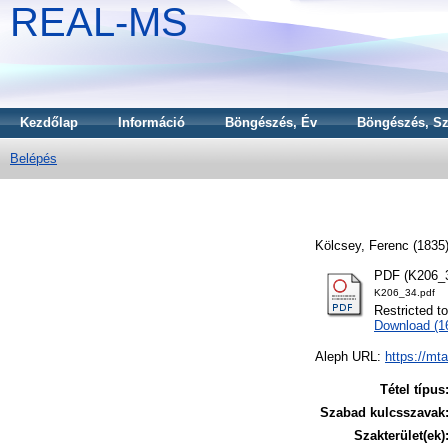
REAL-MS
Kezdőlap
Információ
Böngészés, Év
Böngészés, Sz
Belépés
Kölcsey, Ferenc
(1835
PDF (K206_3
K206_34.pdf
Restricted t
Download (
Aleph URL:
https://mt
Tétel típus
Szabad kulcsszavak
Szakterület(ek)