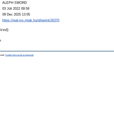
:
ALEPH SWORD
:
03 Júli 2022 09:59
:
09 Dec 2025 13:05
:
https://real-ms.mtak.hu/id/eprint/26370
ired)
e
sztett.
További információk és fejlesztők
.