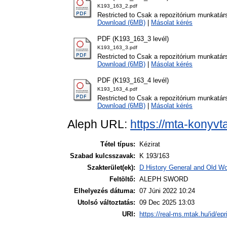
K193_163_2.pdf
Restricted to Csak a repozitórium munkatár
Download (6MB)
|
Másolat kérés
PDF (K193_163_3 levél)
K193_163_3.pdf
Restricted to Csak a repozitórium munkatár
Download (6MB)
|
Másolat kérés
PDF (K193_163_4 levél)
K193_163_4.pdf
Restricted to Csak a repozitórium munkatár
Download (6MB)
|
Másolat kérés
Aleph URL:
https://mta-konyvt
Tétel típus:
Kézirat
Szabad kulcsszavak:
K 193/163
Szakterület(ek):
D History General and Old Wor
Feltöltő:
ALEPH SWORD
Elhelyezés dátuma:
07 Júni 2022 10:24
Utolsó változtatás:
09 Dec 2025 13:03
URI:
https://real-ms.mtak.hu/id/epr