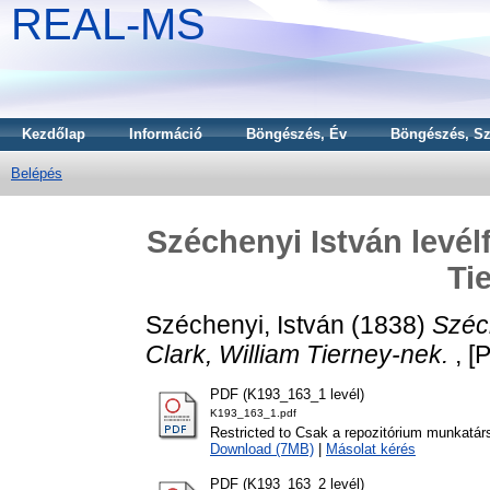
REAL-MS
Kezdőlap
Információ
Böngészés, Év
Böngészés, Sz
Belépés
Széchenyi István levél
Ti
Széchenyi, István
(1838)
Széc
Clark, William Tierney-nek.
, [P
PDF (K193_163_1 levél)
K193_163_1.pdf
Restricted to Csak a repozitórium munkatár
Download (7MB)
|
Másolat kérés
PDF (K193_163_2 levél)