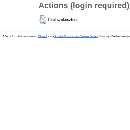
Actions (login required)
Tétel szekesztése
REAL-MS, az alkalamzott szoftver:
EPrints 3
amit a
School of Electronics and Computer Science
, University of Southampton fejle