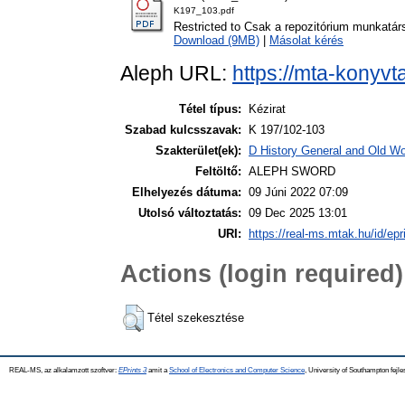
K197_103.pdf
Restricted to Csak a repozitórium munkatár
Download (9MB)
|
Másolat kérés
Aleph URL:
https://mta-konyvt
Tétel típus:
Kézirat
Szabad kulcsszavak:
K 197/102-103
Szakterület(ek):
D History General and Old Wor
Feltöltő:
ALEPH SWORD
Elhelyezés dátuma:
09 Júni 2022 07:09
Utolsó változtatás:
09 Dec 2025 13:01
URI:
https://real-ms.mtak.hu/id/epr
Actions (login required)
Tétel szekesztése
REAL-MS, az alkalamzott szoftver:
EPrints 3
amit a
School of Electronics and Computer Science
, University of Southampton fejle