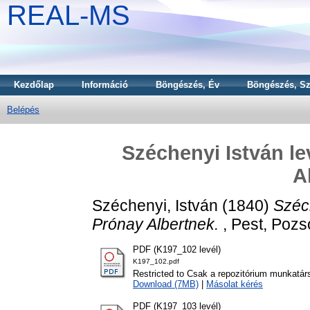
REAL-MS
Kezdőlap
Információ
Böngészés, Év
Böngészés, Sz
Belépés
Széchenyi István l
A
Széchenyi, István
(1840)
Széc
Prónay Albertnek.
, Pest, Pozs
PDF (K197_102 levél)
K197_102.pdf
Restricted to Csak a repozitórium munkatár
Download (7MB)
|
Másolat kérés
PDF (K197_103 levél)