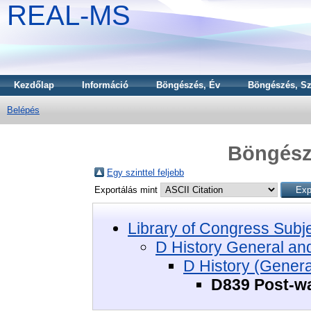
REAL-MS
Kezdőlap
Információ
Böngészés, Év
Böngészés, Sz
Belépés
Böngészé
Egy szinttel feljebb
Exportálás mint
Library of Congress Subj
D History General an
D History (Genera
D839 Post-wa