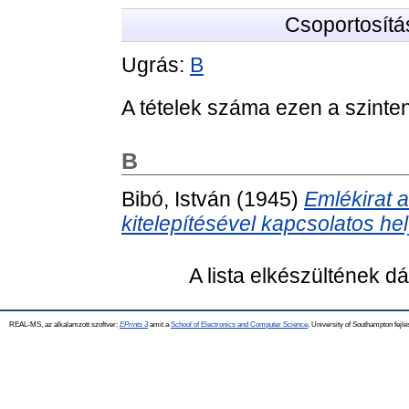
Csoportosítá
Ugrás:
B
A tételek száma ezen a szinte
B
Bibó, István
(1945)
Emlékirat 
kitelepítésével kapcsolatos hel
A lista elkészültének 
REAL-MS, az alkalamzott szoftver:
EPrints 3
amit a
School of Electronics and Computer Science
, University of Southampton fejle