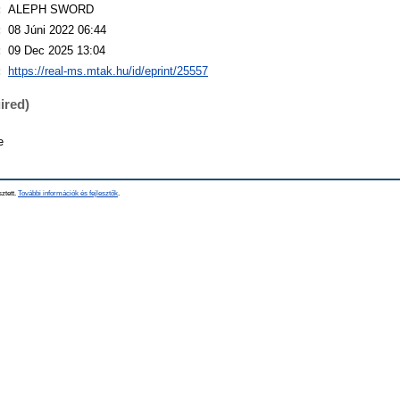
:
ALEPH SWORD
:
08 Júni 2022 06:44
:
09 Dec 2025 13:04
:
https://real-ms.mtak.hu/id/eprint/25557
ired)
e
sztett.
További információk és fejlesztők
.