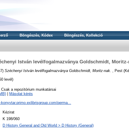
erző
Böngészés, Kódex
Böngészés, Kollekció
échenyi István levélfogalmazványa Goldschmidt, Moritz-
37)
Széchenyi István levélfogalmazványa Goldschmidt, Moritz-nak.
, Pest (Ké
0 levél)
o Csak a repozitórium munkatársai
8MB)
|
Másolat kérés
a-konyvtar.primo.exlibrisgroup.com/perma...
:
Kézirat
:
K 198/060
:
D History General and Old World > D History (General)