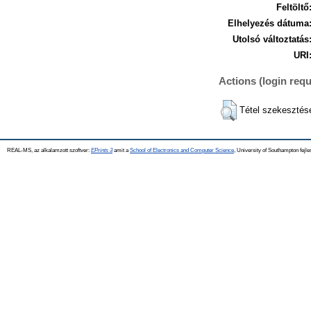
Feltöltő
Elhelyezés dátuma
Utolsó változtatás
URI
Actions (login requ
Tétel szekesztés
REAL-MS, az alkalamzott szoftver:
EPrints 3
amit a
School of Electronics and Computer Science
, University of Southampton fejle