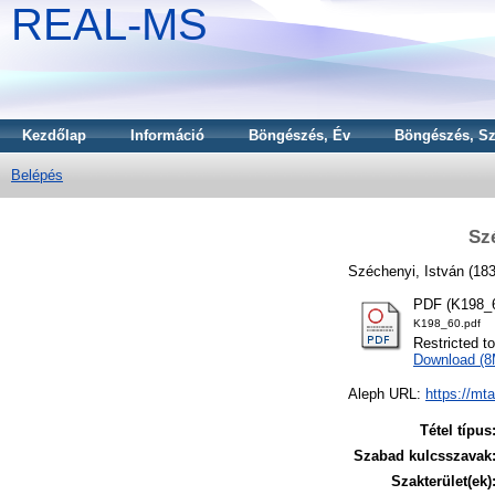
REAL-MS
Kezdőlap
Információ
Böngészés, Év
Böngészés, Sz
Belépés
Sz
Széchenyi, István
(18
PDF (K198_6
K198_60.pdf
Restricted t
Download (
Aleph URL:
https://mt
Tétel típus
Szabad kulcsszavak
Szakterület(ek)