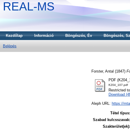
REAL-MS
Kezdőlap
Információ
Böngészés, Év
Böngészés, Sz
Belépés
Forster, Antal
(1847)
Fo
PDF (K204_1
K204_107.pdf
Restricted t
Download (
Aleph URL:
https://mt
Tétel típus
Szabad kulcsszavak
Szakterület(ek)