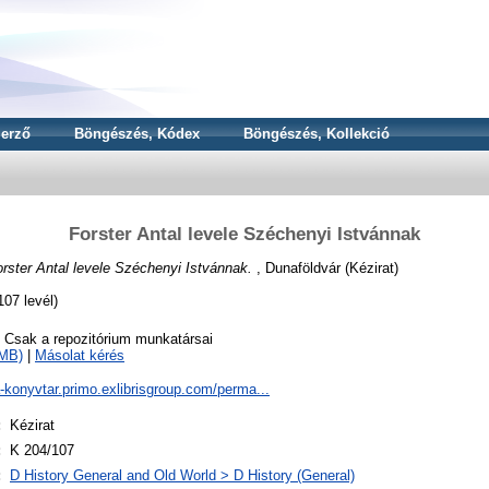
erző
Böngészés, Kódex
Böngészés, Kollekció
Forster Antal levele Széchenyi Istvánnak
rster Antal levele Széchenyi Istvánnak.
, Dunaföldvár (Kézirat)
07 levél)
o Csak a repozitórium munkatársai
4MB)
|
Másolat kérés
a-konyvtar.primo.exlibrisgroup.com/perma...
:
Kézirat
:
K 204/107
:
D History General and Old World > D History (General)