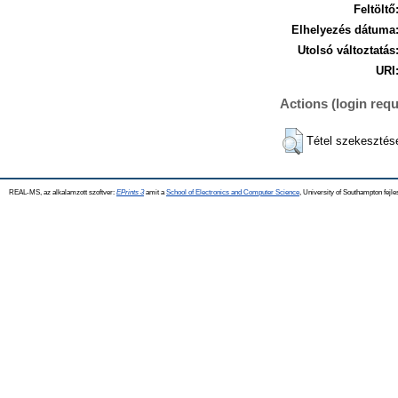
Feltöltő
Elhelyezés dátuma
Utolsó változtatás
URI
Actions (login requ
Tétel szekesztés
REAL-MS, az alkalamzott szoftver:
EPrints 3
amit a
School of Electronics and Computer Science
, University of Southampton fejle