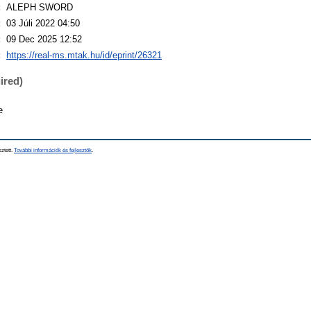
:
ALEPH SWORD
:
03 Júli 2022 04:50
:
09 Dec 2025 12:52
:
https://real-ms.mtak.hu/id/eprint/26321
ired)
e
sztett.
További információk és fejlesztők
.