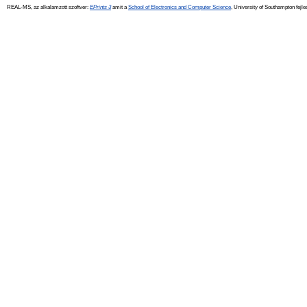
REAL-MS, az alkalamzott szoftver:
EPrints 3
amit a
School of Electronics and Computer Science
, University of Southampton fejle