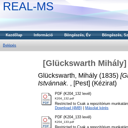
REAL-MS
Kezdőlap
Információ
Böngészés, Év
Böngészés, Sz
Belépés
[Glückswarth Mihály] 
Glückswarth, Mihály
(1835)
[G
Istvánnak.
, [Pest] (Kézirat)
PDF (K204_132 levél)
K204_132.pdf
Restricted to Csak a repozitórium munkatár
Download (4MB)
|
Másolat kérés
PDF (K204_133 levél)
K204_133.pdf
Restricted to Csak a repozitórium munkatár