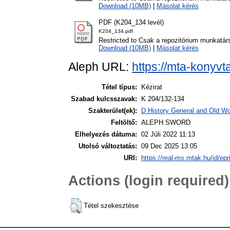
Download (10MB)
|
Másolat kérés
PDF (K204_134 levél)
K204_134.pdf
Restricted to Csak a repozitórium munkatár
Download (10MB)
|
Másolat kérés
Aleph URL:
https://mta-konyvt
Tétel típus:
Kézirat
Szabad kulcsszavak:
K 204/132-134
Szakterület(ek):
D History General and Old Wor
Feltöltő:
ALEPH SWORD
Elhelyezés dátuma:
02 Júli 2022 11:13
Utolsó változtatás:
09 Dec 2025 13:05
URI:
https://real-ms.mtak.hu/id/epr
Actions (login required)
Tétel szekesztése