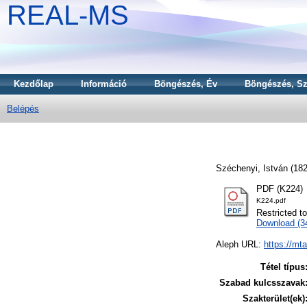
REAL-MS
Kezdőlap
Információ
Böngészés, Év
Böngészés, Sz
Belépés
Széchenyi, István
(18
PDF (K224)
K224.pdf
Restricted t
Download (
Aleph URL:
https://mt
Tétel típus
Szabad kulcsszavak
Szakterület(ek)