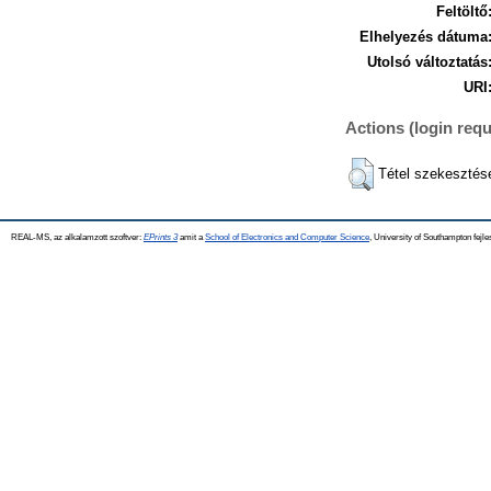
Feltöltő
Elhelyezés dátuma
Utolsó változtatás
URI
Actions (login requ
Tétel szekesztés
REAL-MS, az alkalamzott szoftver:
EPrints 3
amit a
School of Electronics and Computer Science
, University of Southampton fejle