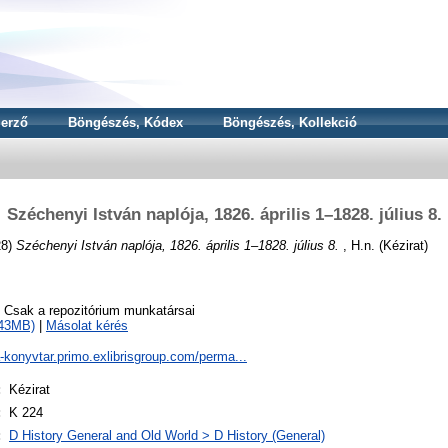
erző
Böngészés, Kódex
Böngészés, Kollekció
Széchenyi István naplója, 1826. április 1–1828. július 8.
28)
Széchenyi István naplója, 1826. április 1–1828. július 8.
, H.n. (Kézirat)
o Csak a repozitórium munkatársai
343MB)
|
Másolat kérés
a-konyvtar.primo.exlibrisgroup.com/perma...
:
Kézirat
:
K 224
:
D History General and Old World > D History (General)