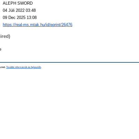
:
ALEPH SWORD
:
04 Júli 2022 03:48
:
09 Dec 2025 13:08
:
https://real-ms.mtak.hu/id/eprint/26476
ired)
e
sztett.
További információk és fejlesztők
.