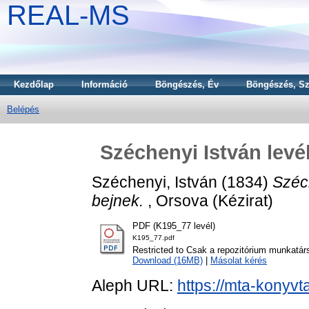
REAL-MS
Kezdőlap
Információ
Böngészés, Év
Böngészés, Sz
Belépés
Széchenyi István levé
Széchenyi, István
(1834)
Széc
bejnek.
, Orsova (Kézirat)
PDF (K195_77 levél)
K195_77.pdf
Restricted to Csak a repozitórium munkatár
Download (16MB)
|
Másolat kérés
Aleph URL:
https://mta-konyvt