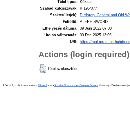
Tétel típus:
Kézirat
Szabad kulcsszavak:
K 195/077
Szakterület(ek):
D History General and Old Wor
Feltöltő:
ALEPH SWORD
Elhelyezés dátuma:
09 Júni 2022 07:08
Utolsó változtatás:
09 Dec 2025 13:06
URI:
https://real-ms.mtak.hu/id/epr
Actions (login required)
Tétel szekesztése
REAL-MS, az alkalamzott szoftver:
EPrints 3
amit a
School of Electronics and Computer Science
, University of Southampton fejle