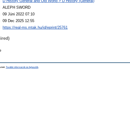
:
D History General and Old World > D History (General)
:
ALEPH SWORD
:
09 Júni 2022 07:10
:
09 Dec 2025 12:55
:
https://real-ms.mtak.hu/id/eprint/25761
ired)
e
sztett.
További információk és fejlesztők
.