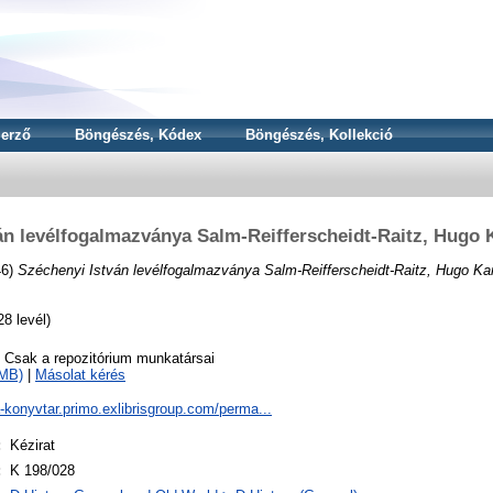
erző
Böngészés, Kódex
Böngészés, Kollekció
án levélfogalmazványa Salm-Reifferscheidt-Raitz, Hugo 
46)
Széchenyi István levélfogalmazványa Salm-Reifferscheidt-Raitz, Hugo Kar
8 levél)
o Csak a repozitórium munkatársai
8MB)
|
Másolat kérés
a-konyvtar.primo.exlibrisgroup.com/perma...
:
Kézirat
:
K 198/028