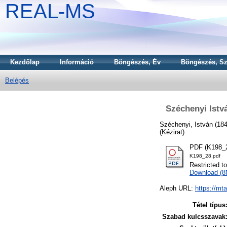
REAL-MS
Kezdőlap
Információ
Böngészés, Év
Böngészés, Sz
Belépés
Széchenyi Istv
Széchenyi, István
(18
(Kézirat)
PDF (K198_2
K198_28.pdf
Restricted t
Download (
Aleph URL:
https://mt
Tétel típus
Szabad kulcsszavak