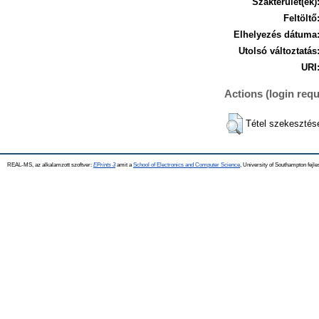
Szakterület(ek)
Feltöltő
Elhelyezés dátuma
Utolsó változtatás
URI
Actions (login requ
Tétel szekesztés
REAL-MS, az alkalamzott szoftver:
EPrints 3
amit a
School of Electronics and Computer Science
, University of Southampton fejle