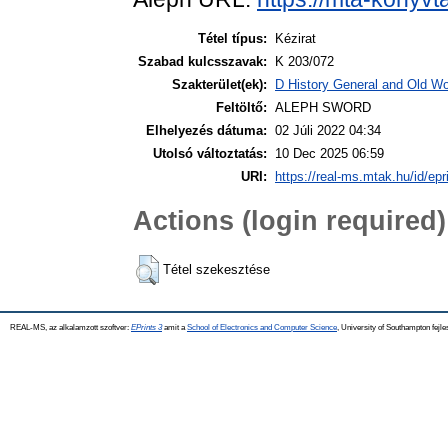
Tétel típus:
Kézirat
Szabad kulcsszavak:
K 203/072
Szakterület(ek):
D History General and Old Wor
Feltöltő:
ALEPH SWORD
Elhelyezés dátuma:
02 Júli 2022 04:34
Utolsó változtatás:
10 Dec 2025 06:59
URI:
https://real-ms.mtak.hu/id/epr
Actions (login required)
Tétel szekesztése
REAL-MS, az alkalamzott szoftver:
EPrints 3
amit a
School of Electronics and Computer Science
, University of Southampton fejle