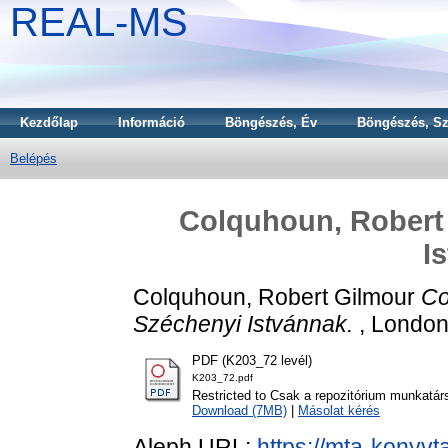
REAL-MS
Kezdőlap
Információ
Böngészés, Év
Böngészés, Sz
Belépés
Colquhoun, Robert 
I
Colquhoun, Robert Gilmour
Co
Széchenyi Istvánnak.
, London 
PDF (K203_72 levél)
K203_72.pdf
Restricted to Csak a repozitórium munkatár
Download (7MB)
|
Másolat kérés
Aleph URL:
https://mta-konyvt