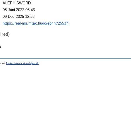
:
ALEPH SWORD
:
08 Júni 2022 06:43
:
09 Dec 2025 12:53
:
https://real-ms.mtak.hu/id/eprint/25537
ired)
e
sztett.
További információk és fejlesztők
.