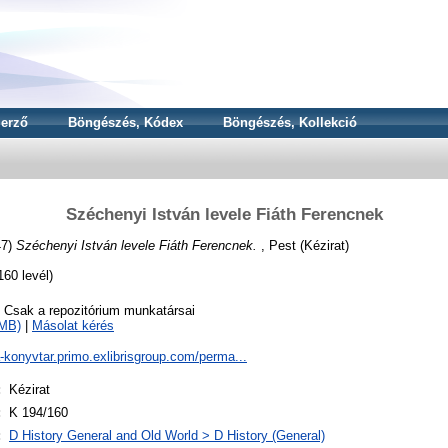
erző
Böngészés, Kódex
Böngészés, Kollekció
Széchenyi István levele Fiáth Ferencnek
47)
Széchenyi István levele Fiáth Ferencnek.
, Pest (Kézirat)
60 levél)
o Csak a repozitórium munkatársai
9MB)
|
Másolat kérés
a-konyvtar.primo.exlibrisgroup.com/perma...
:
Kézirat
:
K 194/160
:
D History General and Old World > D History (General)