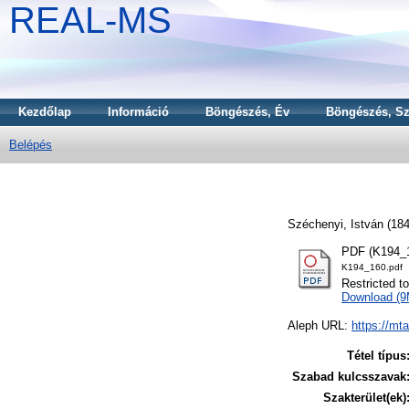
REAL-MS
Kezdőlap
Információ
Böngészés, Év
Böngészés, Sz
Belépés
Széchenyi, István
(18
PDF (K194_1
K194_160.pdf
Restricted t
Download (
Aleph URL:
https://mt
Tétel típus
Szabad kulcsszavak
Szakterület(ek)