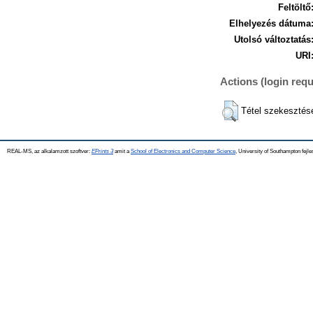
Feltöltő
Elhelyezés dátuma
Utolsó változtatás
URI
Actions (login requ
Tétel szekesztés
REAL-MS, az alkalamzott szoftver:
EPrints 3
amit a
School of Electronics and Computer Science
, University of Southampton fejle