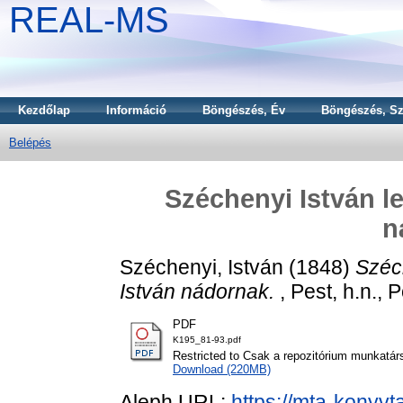
REAL-MS
Kezdőlap
Információ
Böngészés, Év
Böngészés, Sz
Belépés
Széchenyi István l
n
Széchenyi, István
(1848)
Széc
István nádornak.
, Pest, h.n., 
PDF
K195_81-93.pdf
Restricted to Csak a repozitórium munkatár
Download (220MB)
Aleph URL:
https://mta-konyvt