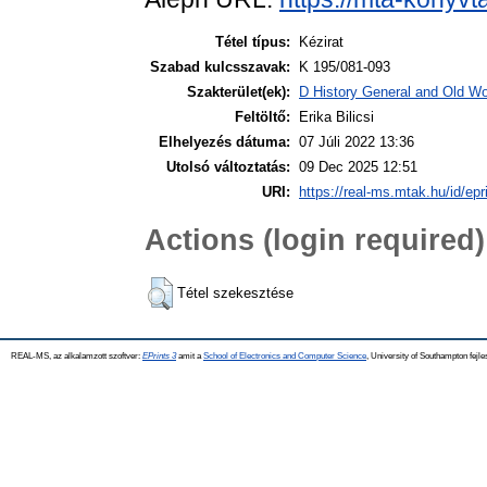
Tétel típus:
Kézirat
Szabad kulcsszavak:
K 195/081-093
Szakterület(ek):
D History General and Old Wor
Feltöltő:
Erika Bilicsi
Elhelyezés dátuma:
07 Júli 2022 13:36
Utolsó változtatás:
09 Dec 2025 12:51
URI:
https://real-ms.mtak.hu/id/epr
Actions (login required)
Tétel szekesztése
REAL-MS, az alkalamzott szoftver:
EPrints 3
amit a
School of Electronics and Computer Science
, University of Southampton fejle