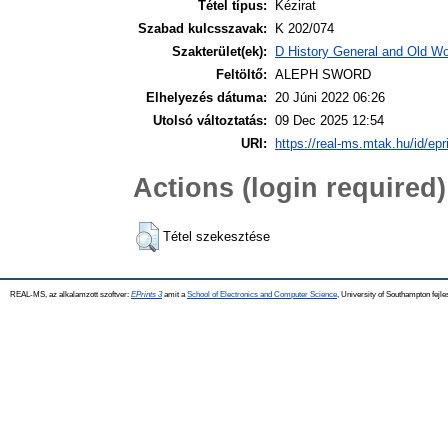
Tétel típus:
Kézirat
Szabad kulcsszavak:
K 202/074
Szakterület(ek):
D History General and Old Wor
Feltöltő:
ALEPH SWORD
Elhelyezés dátuma:
20 Júni 2022 06:26
Utolsó változtatás:
09 Dec 2025 12:54
URI:
https://real-ms.mtak.hu/id/epr
Actions (login required)
Tétel szekesztése
REAL-MS, az alkalamzott szoftver:
EPrints 3
amit a
School of Electronics and Computer Science
, University of Southampton fejle