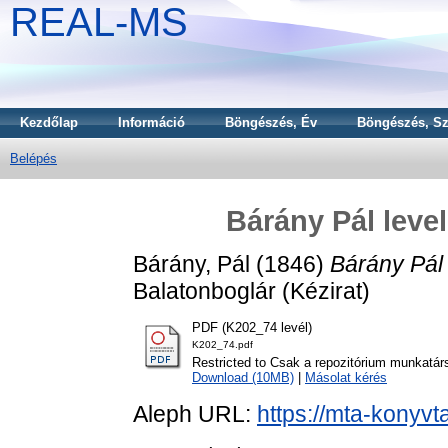
REAL-MS
Kezdőlap
Információ
Böngészés, Év
Böngészés, Sz
Belépés
Bárány Pál leve
Bárány, Pál
(1846)
Bárány Pál 
Balatonboglár (Kézirat)
PDF (K202_74 levél)
K202_74.pdf
Restricted to Csak a repozitórium munkatár
Download (10MB)
|
Másolat kérés
Aleph URL:
https://mta-konyvt