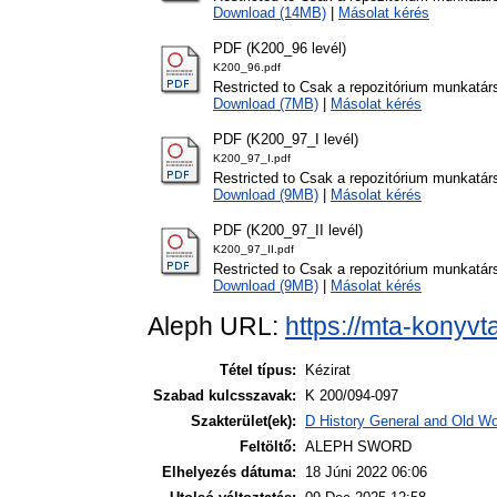
Download (14MB)
|
Másolat kérés
PDF (K200_96 levél)
K200_96.pdf
Restricted to Csak a repozitórium munkatár
Download (7MB)
|
Másolat kérés
PDF (K200_97_I levél)
K200_97_I.pdf
Restricted to Csak a repozitórium munkatár
Download (9MB)
|
Másolat kérés
PDF (K200_97_II levél)
K200_97_II.pdf
Restricted to Csak a repozitórium munkatár
Download (9MB)
|
Másolat kérés
Aleph URL:
https://mta-konyvt
Tétel típus:
Kézirat
Szabad kulcsszavak:
K 200/094-097
Szakterület(ek):
D History General and Old Wor
Feltöltő:
ALEPH SWORD
Elhelyezés dátuma:
18 Júni 2022 06:06