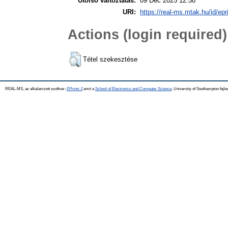
Utolsó változtatás:
09 Dec 2025 12:58
URI:
https://real-ms.mtak.hu/id/epr
Actions (login required)
Tétel szekesztése
REAL-MS, az alkalamzott szoftver:
EPrints 3
amit a
School of Electronics and Computer Science
, University of Southampton fejle