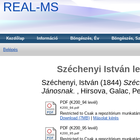
REAL-MS
Kezdőlap
Információ
Böngészés, Év
Böngészés, Sz
Belépés
Széchenyi István l
Széchenyi, István
(1844)
Széch
Jánosnak.
, Hirsova, Galac, Pe
PDF (K200_94 levél)
K200_94.pdf
Restricted to Csak a repozitórium munkatár
Download (7MB)
|
Másolat kérés
PDF (K200_95 levél)
K200_95.pdf
Restricted to Csak a repozitórium munkatár