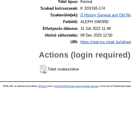
Tétel típus:
Kézirat
Szabad kulcsszavak:
K 203/165-174
Szakterület(ek):
D History General and Old Wor
Feltöltő:
ALEPH SWORD
Elhelyezés dátuma:
11 Júli 2022 11:48
Utolsó változtatás:
09 Dec 2025 12:50
URI:
https://real-ms.mtak.hu/id/epr
Actions (login required)
Tétel szekesztése
REAL-MS, az alkalamzott szoftver:
EPrints 3
amit a
School of Electronics and Computer Science
, University of Southampton fejle