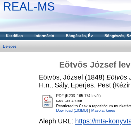
REAL-MS
Kezdőlap
Információ
Böngészés, Év
Böngészés, Sz
Belépés
Eötvös József lev
Eötvös, József
(1848)
Eötvös 
H.n., Sály, Eperjes, Pest (Kézir
PDF (K203_165-174 levél)
K203_165-174.pdf
Restricted to Csak a repozitórium munkatár
Download (103MB)
|
Másolat kérés
Aleph URL:
https://mta-konyvt