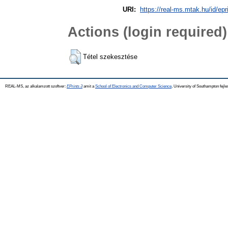
URI:
https://real-ms.mtak.hu/id/epr
Actions (login required)
Tétel szekesztése
REAL-MS, az alkalamzott szoftver:
EPrints 3
amit a
School of Electronics and Computer Science
, University of Southampton fejle