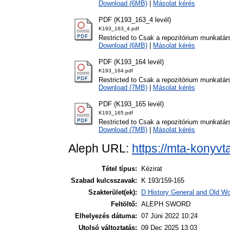
Download (6MB)
|
Másolat kérés
PDF (K193_163_4 levél)
K193_163_4.pdf
Restricted to Csak a repozitórium munkatár
Download (6MB)
|
Másolat kérés
PDF (K193_164 levél)
K193_164.pdf
Restricted to Csak a repozitórium munkatár
Download (7MB)
|
Másolat kérés
PDF (K193_165 levél)
K193_165.pdf
Restricted to Csak a repozitórium munkatár
Download (7MB)
|
Másolat kérés
Aleph URL:
https://mta-konyvt
Tétel típus:
Kézirat
Szabad kulcsszavak:
K 193/159-165
Szakterület(ek):
D History General and Old Wor
Feltöltő:
ALEPH SWORD
Elhelyezés dátuma:
07 Júni 2022 10:24
Utolsó változtatás:
09 Dec 2025 13:03