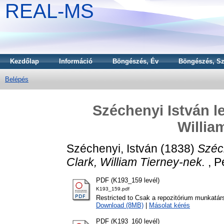
REAL-MS
Kezdőlap
Információ
Böngészés, Év
Böngészés, Sz
Belépés
Széchenyi István l
Willia
Széchenyi, István
(1838)
Széc
Clark, William Tierney-nek.
, P
PDF (K193_159 levél)
K193_159.pdf
Restricted to Csak a repozitórium munkatár
Download (8MB)
|
Másolat kérés
PDF (K193_160 levél)