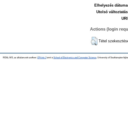
Elhelyezés dátuma
Utolsó változtatás
URI
Actions (login requ
Tétel szekesztés
REAL-MS, az alkalamzott szoftver:
EPrints 3
amit a
School of Electronics and Computer Science
, University of Southampton fejle