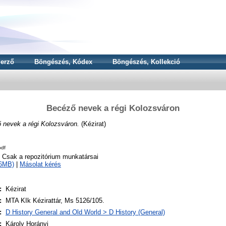
erző
Böngészés, Kódex
Böngészés, Kollekció
Becéző nevek a régi Kolozsváron
 nevek a régi Kolozsváron.
(Kézirat)
df
o Csak a repozitórium munkatársai
16MB)
|
Másolat kérés
:
Kézirat
:
MTA KIk Kézirattár, Ms 5126/105.
:
D History General and Old World > D History (General)
:
Károly Horányi