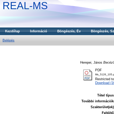
REAL-MS
Kezdőlap
Információ
Böngészés, Év
Böngészés, Sz
Belépés
Herepei, János
Becéző
PDF
Ms_5126_105.p
Restricted t
Download (
Tétel típus
További információk
Szakterület(ek)
Feltöltő