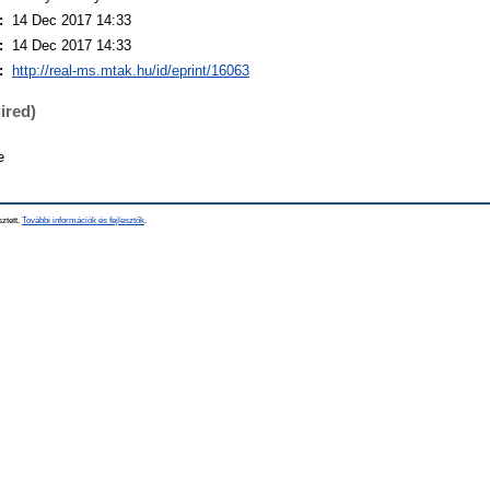
:
14 Dec 2017 14:33
:
14 Dec 2017 14:33
:
http://real-ms.mtak.hu/id/eprint/16063
ired)
e
sztett.
További információk és fejlesztők
.