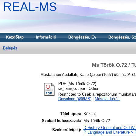
REAL-MS
Kezdőlap
Információ
Böngészés, Év
Böngészés, Sz
Belépés
Ms Török O.72 / Tu
Mustafa ibn Abdallah, Katib Çelebi
(1687)
Ms Török O.72
PDF (Ms Török O.72)
- Other
Ms_Torok_O72.pdf
Restricted to Csak a repozitórium munkatár
Download (486MB)
|
Másolat kérés
Tétel típus:
Kézirat
Szabad kulcsszavak:
Ms Török O.72
D History General and Old Wor
Szakterület(ek):
P Language and Literature > P