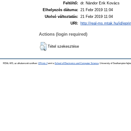
Feltöltő:
dr. Nándor Erik Kovács
Elhelyezés dátuma:
21 Febr 2019 11:04
Utolsó változtatás:
21 Febr 2019 11:04
URI:
http://real-ms.mtak.hu/id/epri
Actions (login required)
Tétel szekesztése
REAL-MS, az alkalamzott szoftver:
EPrints 3
amit a
School of Electronics and Computer Science
, University of Southampton fejle