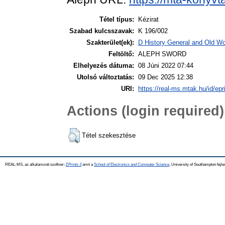
Tétel típus:
Kézirat
Szabad kulcsszavak:
K 196/002
Szakterület(ek):
D History General and Old Wor
Feltöltő:
ALEPH SWORD
Elhelyezés dátuma:
08 Júni 2022 07:44
Utolsó változtatás:
09 Dec 2025 12:38
URI:
https://real-ms.mtak.hu/id/epr
Actions (login required)
Tétel szekesztése
REAL-MS, az alkalamzott szoftver:
EPrints 3
amit a
School of Electronics and Computer Science
, University of Southampton fejle