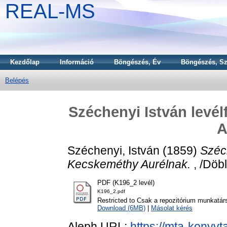
REAL-MS
Kezdőlap
Információ
Böngészés, Év
Böngészés, Sz
Belépés
Széchenyi István lev
A
Széchenyi, István
(1859)
Széc
Kecskeméthy Aurélnak.
, /Döbl
PDF (K196_2 levél)
K196_2.pdf
Restricted to Csak a repozitórium munkatár
Download (6MB)
|
Másolat kérés
Aleph URL:
https://mta-konyvt