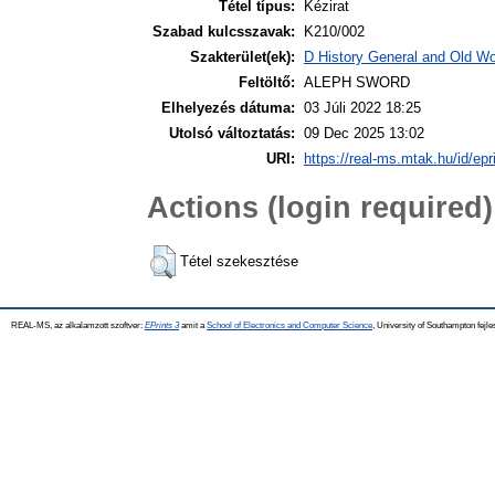
Tétel típus:
Kézirat
Szabad kulcsszavak:
K210/002
Szakterület(ek):
D History General and Old Wor
Feltöltő:
ALEPH SWORD
Elhelyezés dátuma:
03 Júli 2022 18:25
Utolsó változtatás:
09 Dec 2025 13:02
URI:
https://real-ms.mtak.hu/id/epr
Actions (login required)
Tétel szekesztése
REAL-MS, az alkalamzott szoftver:
EPrints 3
amit a
School of Electronics and Computer Science
, University of Southampton fejle