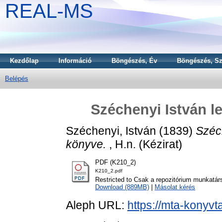
REAL-MS
Kezdőlap
Információ
Böngészés, Év
Böngészés, Sz
Belépés
Széchenyi István l
Széchenyi, István
(1839)
Széch
könyve.
, H.n. (Kézirat)
PDF (K210_2)
K210_2.pdf
Restricted to Csak a repozitórium munkatár
Download (889MB)
|
Másolat kérés
Aleph URL:
https://mta-konyvt