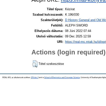
Tétel típus:
Kézirat
Szabad kulcsszavak:
K 196/030
Szakterület(ek):
D History General and Old Wor
Feltöltő:
ALEPH SWORD
Elhelyezés dátuma:
08 Júni 2022 07:44
Utolsó változtatás:
09 Dec 2025 12:59
URI:
https://real-ms.mtak.hu/id/epr
Actions (login required)
Tétel szekesztése
REAL-MS, az alkalamzott szoftver:
EPrints 3
amit a
School of Electronics and Computer Science
, University of Southampton fejle