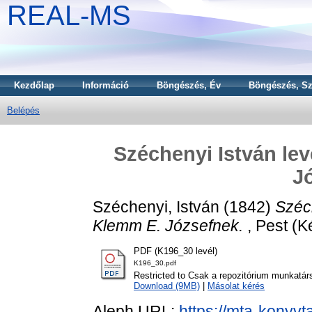
REAL-MS
Kezdőlap
Információ
Böngészés, Év
Böngészés, Sz
Belépés
Széchenyi István le
J
Széchenyi, István
(1842)
Széc
Klemm E. Józsefnek.
, Pest (Ké
PDF (K196_30 levél)
K196_30.pdf
Restricted to Csak a repozitórium munkatár
Download (9MB)
|
Másolat kérés
Aleph URL:
https://mta-konyvt