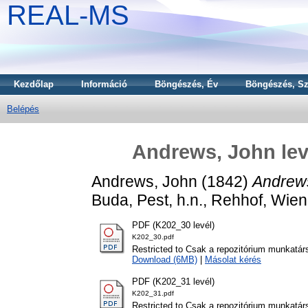
REAL-MS
Kezdőlap
Információ
Böngészés, Év
Böngészés, Sz
Belépés
Andrews, John lev
Andrews, John
(1842)
Andrews
Buda, Pest, h.n., Rehhof, Wien
PDF (K202_30 levél)
K202_30.pdf
Restricted to Csak a repozitórium munkatár
Download (6MB)
|
Másolat kérés
PDF (K202_31 levél)
K202_31.pdf
Restricted to Csak a repozitórium munkatár