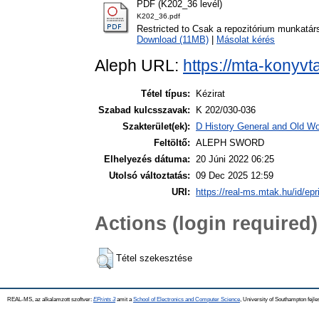
PDF (K202_36 levél)
K202_36.pdf
Restricted to Csak a repozitórium munkatár
Download (11MB)
|
Másolat kérés
Aleph URL:
https://mta-konyvt
Tétel típus:
Kézirat
Szabad kulcsszavak:
K 202/030-036
Szakterület(ek):
D History General and Old Wor
Feltöltő:
ALEPH SWORD
Elhelyezés dátuma:
20 Júni 2022 06:25
Utolsó változtatás:
09 Dec 2025 12:59
URI:
https://real-ms.mtak.hu/id/epr
Actions (login required)
Tétel szekesztése
REAL-MS, az alkalamzott szoftver:
EPrints 3
amit a
School of Electronics and Computer Science
, University of Southampton fejle