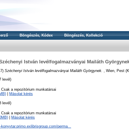
erző
Böngészés, Kódex
Böngészés, Kollekció
Széchenyi István levélfogalmazványai Mailáth Györgyne
47)
Széchenyi István levélfogalmazványai Mailáth Györgynek.
, Wien, Pest (K
 levél)
o Csak a repozitórium munkatársai
6MB)
|
Másolat kérés
 levél)
o Csak a repozitórium munkatársai
20MB)
|
Másolat kérés
a-konyvtar.primo.exlibrisgroup.com/perma...