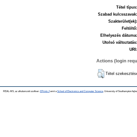
Tétel típus
Szabad kulcsszavak
Szakterület(ek)
Feltöltő
Elhelyezés dátuma
Utolsó változtatás
URI
Actions (login requ
Tétel szekesztés
REAL-MS, az alkalamzott szoftver:
EPrints 3
amit a
School of Electronics and Computer Science
, University of Southampton fejle