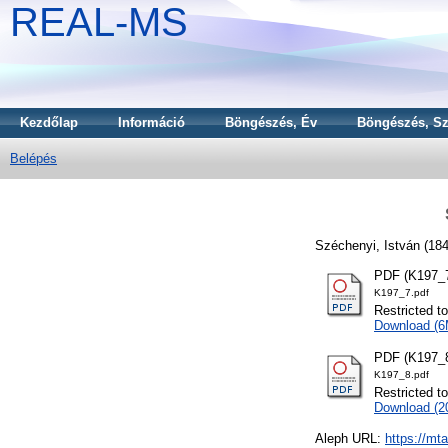
REAL-MS
Kezdőlap
Információ
Böngészés, Év
Böngészés, Sz
Belépés
Széchenyi, István
(18
PDF (K197_7
K197_7.pdf
Restricted t
Download (
PDF (K197_8
K197_8.pdf
Restricted t
Download (
Aleph URL:
https://mt