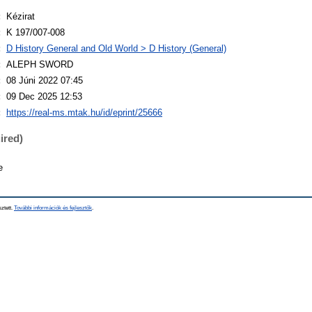
:
Kézirat
:
K 197/007-008
:
D History General and Old World > D History (General)
:
ALEPH SWORD
:
08 Júni 2022 07:45
:
09 Dec 2025 12:53
:
https://real-ms.mtak.hu/id/eprint/25666
ired)
e
sztett.
További információk és fejlesztők
.