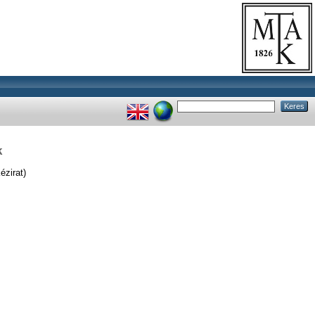
k
ézirat)