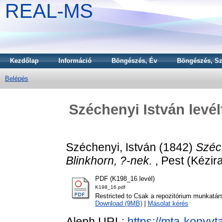
REAL-MS
Kezdőlap
Információ
Böngészés, Év
Böngészés, Sz
Belépés
Széchenyi István levé
Széchenyi, István
(1842)
Széc
Blinkhorn, ?-nek.
, Pest (Kézira
PDF (K198_16 levél)
K198_16.pdf
Restricted to Csak a repozitórium munkatár
Download (9MB)
|
Másolat kérés
Aleph URL:
https://mta-konyvt