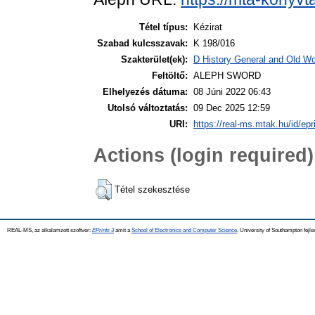
Tétel típus:
Kézirat
Szabad kulcsszavak:
K 198/016
Szakterület(ek):
D History General and Old Wor
Feltöltő:
ALEPH SWORD
Elhelyezés dátuma:
08 Júni 2022 06:43
Utolsó változtatás:
09 Dec 2025 12:59
URI:
https://real-ms.mtak.hu/id/epr
Actions (login required)
Tétel szekesztése
REAL-MS, az alkalamzott szoftver:
EPrints 3
amit a
School of Electronics and Computer Science
, University of Southampton fejle