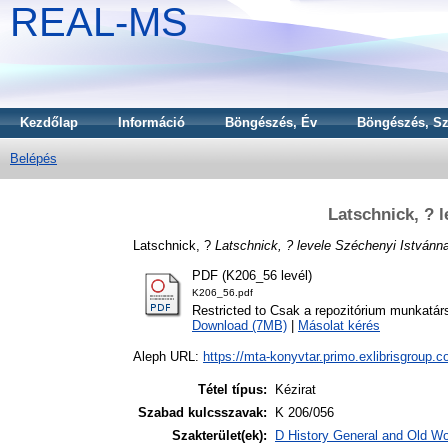
REAL-MS
Kezdőlap
Információ
Böngészés, Év
Böngészés, Sz
Belépés
Latschnick, ? 
Latschnick, ?
Latschnick, ? levele Széchenyi Istvánn
PDF (K206_56 levél)
K206_56.pdf
Restricted to Csak a repozitórium munkatár
Download (7MB)
|
Másolat kérés
Aleph URL:
https://mta-konyvtar.primo.exlibrisgroup.
Tétel típus:
Kézirat
Szabad kulcsszavak:
K 206/056
Szakterület(ek):
D History General and Old Wor