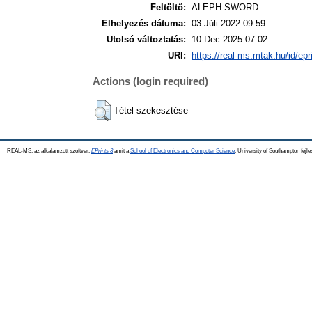
Feltöltő:
ALEPH SWORD
Elhelyezés dátuma:
03 Júli 2022 09:59
Utolsó változtatás:
10 Dec 2025 07:02
URI:
https://real-ms.mtak.hu/id/epr
Actions (login required)
Tétel szekesztése
REAL-MS, az alkalamzott szoftver:
EPrints 3
amit a
School of Electronics and Computer Science
, University of Southampton fejle