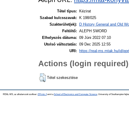
Tétel típus:
Kézirat
Szabad kulcsszavak:
K 198/025
Szakterület(ek):
D History General and Old Wor
Feltöltő:
ALEPH SWORD
Elhelyezés dátuma:
09 Júni 2022 07:10
Utolsó változtatás:
09 Dec 2025 12:55
URI:
https://real-ms.mtak.hu/id/epr
Actions (login required)
Tétel szekesztése
REAL-MS, az alkalamzott szoftver:
EPrints 3
amit a
School of Electronics and Computer Science
, University of Southampton fejle