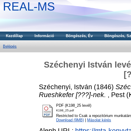
REAL-MS
Kezdőlap
Információ
Böngészés, Év
Böngészés, Sz
Belépés
Széchenyi István lev
[
Széchenyi, István
(1846)
Széc
Rueshkefer [???]-nek.
, Pest (
PDF (K198_25 levél)
K198_25.pdf
Restricted to Csak a repozitórium munkatár
Download (9MB)
|
Másolat kérés
Aleph URL:
https://mta-konyvt