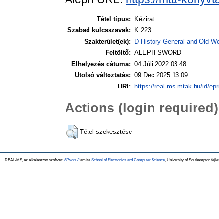
Tétel típus:
Kézirat
Szabad kulcsszavak:
K 223
Szakterület(ek):
D History General and Old Wor
Feltöltő:
ALEPH SWORD
Elhelyezés dátuma:
04 Júli 2022 03:48
Utolsó változtatás:
09 Dec 2025 13:09
URI:
https://real-ms.mtak.hu/id/epr
Actions (login required)
Tétel szekesztése
REAL-MS, az alkalamzott szoftver:
EPrints 3
amit a
School of Electronics and Computer Science
, University of Southampton fejle