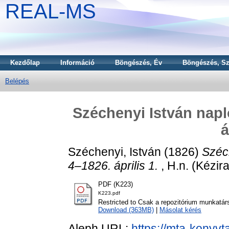
REAL-MS
Kezdőlap
Információ
Böngészés, Év
Böngészés, Sz
Belépés
Széchenyi István napl
á
Széchenyi, István
(1826)
Széc
4–1826. április 1.
, H.n. (Kézira
PDF (K223)
K223.pdf
Restricted to Csak a repozitórium munkatár
Download (363MB)
|
Másolat kérés
Aleph URL:
https://mta-konyvt