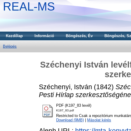
REAL-MS
Kezdőlap
Információ
Böngészés, Év
Böngészés, Sz
Belépés
Széchenyi István levél
szerk
Széchenyi, István
(1842)
Széc
Pesti Hírlap szerkesztőségéne
PDF (K197_83 levél)
K197_83.pdf
Restricted to Csak a repozitórium munkatár
Download (9MB)
|
Másolat kérés
Aleph URL:
https://mta-konyvt