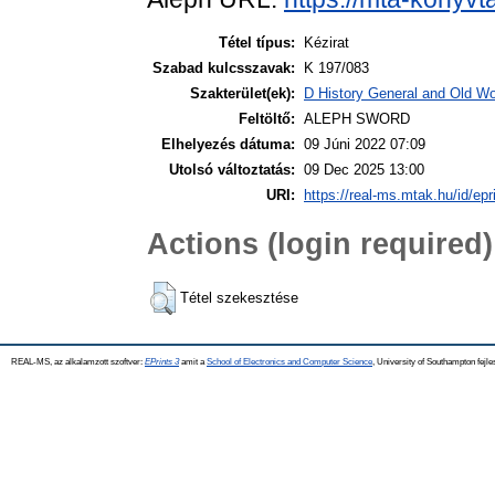
Tétel típus:
Kézirat
Szabad kulcsszavak:
K 197/083
Szakterület(ek):
D History General and Old Wor
Feltöltő:
ALEPH SWORD
Elhelyezés dátuma:
09 Júni 2022 07:09
Utolsó változtatás:
09 Dec 2025 13:00
URI:
https://real-ms.mtak.hu/id/epr
Actions (login required)
Tétel szekesztése
REAL-MS, az alkalamzott szoftver:
EPrints 3
amit a
School of Electronics and Computer Science
, University of Southampton fejle