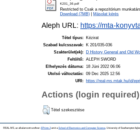
K201_36.pdf
Restricted to Csak a repozitórium munkatár
Download (7MB)
|
Másolat kérés
Aleph URL:
https://mta-konyvt
Tétel típus:
Kézirat
Szabad kulcsszavak:
K 201/035-036
Szakterület(ek):
D History General and Old Wor
Feltöltő:
ALEPH SWORD
Elhelyezés dátuma:
18 Júni 2022 06:06
Utolsó változtatás:
09 Dec 2025 12:56
URI:
https://real-ms.mtak.hu/id/epr
Actions (login required)
Tétel szekesztése
REAL-MS, az alkalamzott szoftver:
EPrints 3
amit a
School of Electronics and Computer Science
, University of Southampton fejle