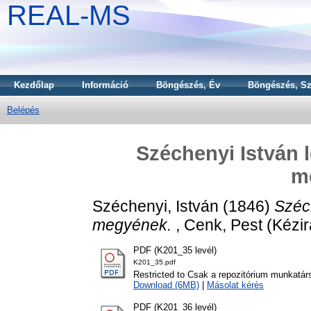
REAL-MS
Kezdőlap
Információ
Böngészés, Év
Böngészés, Sz
Belépés
Széchenyi István 
m
Széchenyi, István
(1846)
Széc
megyének.
, Cenk, Pest (Kézir
PDF (K201_35 levél)
K201_35.pdf
Restricted to Csak a repozitórium munkatár
Download (6MB)
|
Másolat kérés
PDF (K201_36 levél)