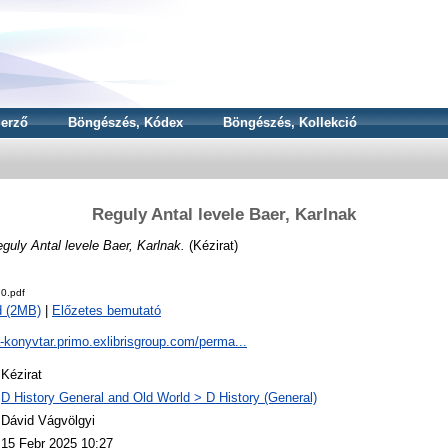
erző
Böngészés, Kódex
Böngészés, Kollekció
Reguly Antal levele Baer, Karlnak
guly Antal levele Baer, Karlnak.
(Kézirat)
0.pdf
d (2MB)
|
Előzetes bemutató
a-konyvtar.primo.exlibrisgroup.com/perma...
Kézirat
D History General and Old World > D History (General)
Dávid Vágvölgyi
15 Febr 2025 10:27