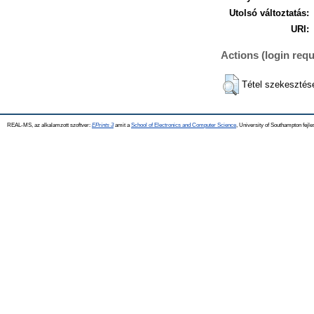
Utolsó változtatás:
URI:
Actions (login requ
Tétel szekesztés
REAL-MS, az alkalamzott szoftver:
EPrints 3
amit a
School of Electronics and Computer Science
, University of Southampton fejle