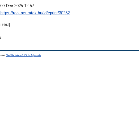
09 Dec 2025 12:57
https://real-ms.mtak.hu/id/eprint/30252
ired)
e
sztett.
További információk és fejlesztők
.