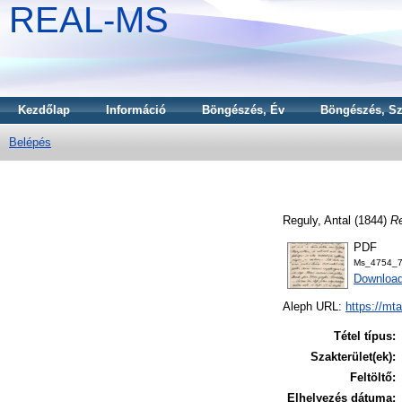
REAL-MS
Kezdőlap
Információ
Böngészés, Év
Böngészés, Sz
Belépés
Reguly, Antal
(1844)
Re
PDF
Ms_4754_7
Downloa
Aleph URL:
https://mt
Tétel típus:
Szakterület(ek):
Feltöltő:
Elhelyezés dátuma: