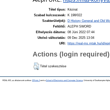
Tétel típus:
Kézirat
Szabad kulcsszavak:
K 198/022
Szakterület(ek):
D History General and Old Wor
Feltöltő:
ALEPH SWORD
Elhelyezés dátuma:
08 Júni 2022 07:44
Utolsó változtatás:
09 Dec 2025 13:04
URI:
https://real-ms.mtak.hu/id/epr
Actions (login required)
Tétel szekesztése
REAL-MS, az alkalamzott szoftver:
EPrints 3
amit a
School of Electronics and Computer Science
, University of Southampton fejle