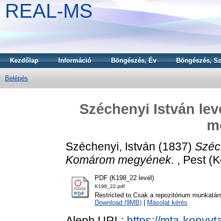
REAL-MS
Kezdőlap
Információ
Böngészés, Év
Böngészés, Sz
Belépés
Széchenyi István l
m
Széchenyi, István
(1837)
Széc
Komárom megyének.
, Pest (K
PDF (K198_22 levél)
K198_22.pdf
Restricted to Csak a repozitórium munkatár
Download (9MB)
|
Másolat kérés
Aleph URL:
https://mta-konyvt