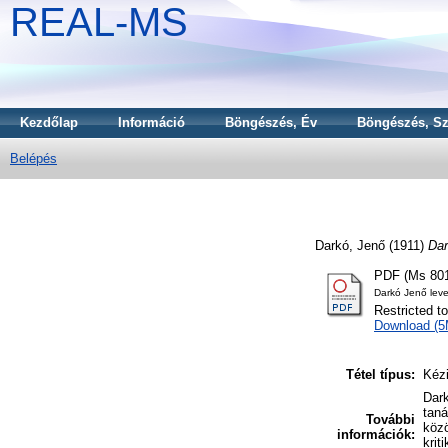
REAL-MS
Kezdőlap
Információ
Böngészés, Év
Böngészés, Sz
Belépés
Darkó, Jenő
(1911)
Dar
PDF (Ms 801
Darkó Jenő leve
Restricted t
Download (
Tétel típus:
Kézi
Dark
taná
További
közö
információk:
krit