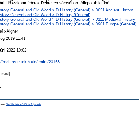
tti időszakban íródtak Debrecen városában. Állapotuk kitűnő.
story General and Old World > D History (General) > D051 Ancient History
story General and Old World > D History (General)
story General and Old World > D History (General) > D111 Medieval History
story General and Old World > D History (General) > D901 Europe (General)
nő xAigner
Aug 2019 11:41
úni 2022 10:02
://real-ms.mtak.hu/id/eprint/23153
ired)
e
sztett.
További információk és fejlesztők
.