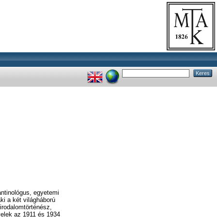
zantinológus, egyetemi
ki a két világháború
, irodalomtörténész,
velek az 1911 és 1934