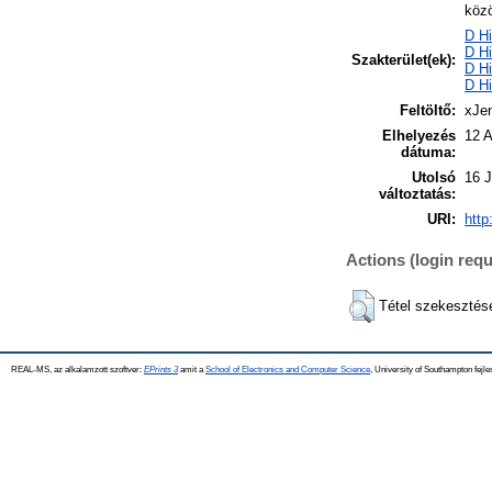
közö
D Hi
D Hi
Szakterület(ek):
D Hi
D Hi
Feltöltő:
xJe
Elhelyezés
12 
dátuma:
Utolsó
16 J
változtatás:
URI:
http
Actions (login requ
Tétel szekesztés
REAL-MS, az alkalamzott szoftver:
EPrints 3
amit a
School of Electronics and Computer Science
, University of Southampton fejle