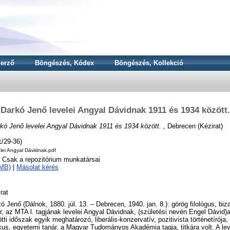
erző
Böngészés, Kódex
Böngészés, Kollekció
Darkó Jenő levelei Angyal Dávidnak 1911 és 1934 között.
kó Jenő levelei Angyal Dávidnak 1911 és 1934 között.
, Debrecen (Kézirat)
/29-36)
lei Angyal Dávidnak.pdf
o Csak a repozitórium munkatársai
5MB)
|
Másolat kérés
rat
ó Jenő (Dálnok, 1880. júl. 13. – Debrecen, 1940. jan. 8.): görög filológus, bi
r, az MTA l. tagjának levelei Angyal Dávidnak, (születési nevén Engel Dávid)a
tti időszak egyik meghatározó, liberális-konzervatív, pozitivista történetírója
ikus, egyetemi tanár, a Magyar Tudományos Akadémia tagja, titkára volt. A le