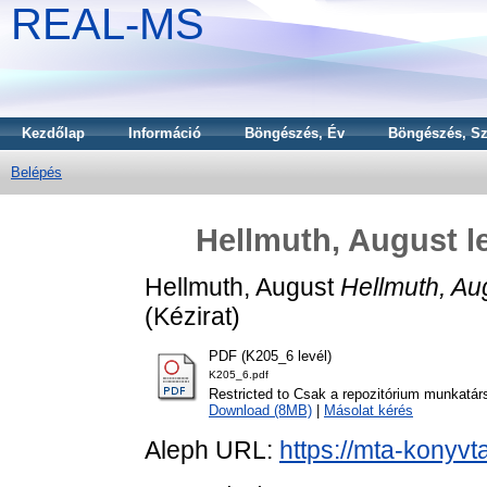
REAL-MS
Kezdőlap
Információ
Böngészés, Év
Böngészés, Sz
Belépés
Hellmuth, August l
Hellmuth, August
Hellmuth, Au
(Kézirat)
PDF (K205_6 levél)
K205_6.pdf
Restricted to Csak a repozitórium munkatár
Download (8MB)
|
Másolat kérés
Aleph URL:
https://mta-konyvt