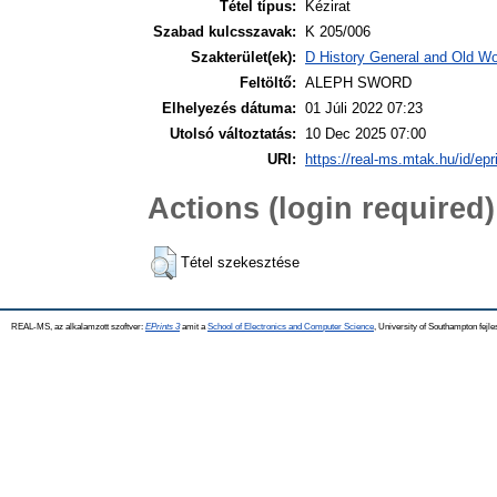
Tétel típus:
Kézirat
Szabad kulcsszavak:
K 205/006
Szakterület(ek):
D History General and Old Wor
Feltöltő:
ALEPH SWORD
Elhelyezés dátuma:
01 Júli 2022 07:23
Utolsó változtatás:
10 Dec 2025 07:00
URI:
https://real-ms.mtak.hu/id/epr
Actions (login required)
Tétel szekesztése
REAL-MS, az alkalamzott szoftver:
EPrints 3
amit a
School of Electronics and Computer Science
, University of Southampton fejle