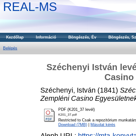
REAL-MS
Kezdőlap
Információ
Böngészés, Év
Böngészés, Sz
Belépés
Széchenyi István lev
Casino
Széchenyi, István
(1841)
Széc
Zempléni Casino Egyesületnek
PDF (K201_37 levél)
K201_37.pdf
Restricted to Csak a repozitórium munkatár
Download (7MB)
|
Másolat kérés
Aleph URL:
https://mta-konyvt