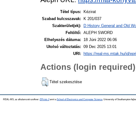
Tétel típus:
Kézirat
Szabad kulcsszavak:
K 201/037
Szakterület(ek):
D History General and Old Wor
Feltöltő:
ALEPH SWORD
Elhelyezés dátuma:
18 Júni 2022 06:06
Utolsó változtatás:
09 Dec 2025 13:01
URI:
https://real-ms.mtak.hu/id/epr
Actions (login required)
Tétel szekesztése
REAL-MS, az alkalamzott szoftver:
EPrints 3
amit a
School of Electronics and Computer Science
, University of Southampton fejle