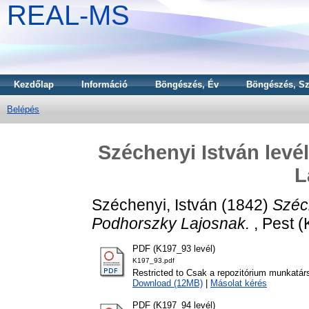
REAL-MS
Kezdőlap
Információ
Böngészés, Év
Böngészés, Sz
Belépés
Széchenyi István lev
L
Széchenyi, István
(1842)
Széc
Podhorszky Lajosnak.
, Pest (
PDF (K197_93 levél)
K197_93.pdf
Restricted to Csak a repozitórium munkatár
Download (12MB)
|
Másolat kérés
PDF (K197_94 levél)