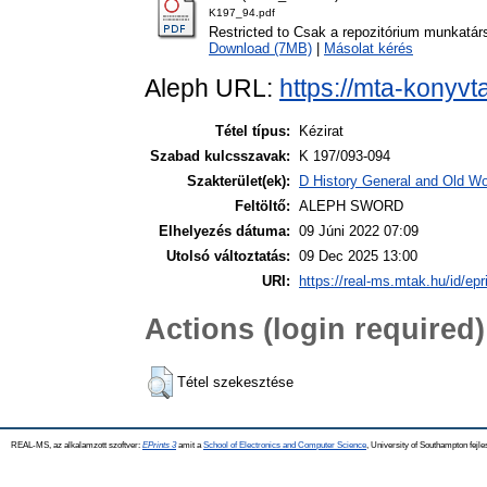
K197_94.pdf
Restricted to Csak a repozitórium munkatár
Download (7MB)
|
Másolat kérés
Aleph URL:
https://mta-konyvt
Tétel típus:
Kézirat
Szabad kulcsszavak:
K 197/093-094
Szakterület(ek):
D History General and Old Wor
Feltöltő:
ALEPH SWORD
Elhelyezés dátuma:
09 Júni 2022 07:09
Utolsó változtatás:
09 Dec 2025 13:00
URI:
https://real-ms.mtak.hu/id/epr
Actions (login required)
Tétel szekesztése
REAL-MS, az alkalamzott szoftver:
EPrints 3
amit a
School of Electronics and Computer Science
, University of Southampton fejle