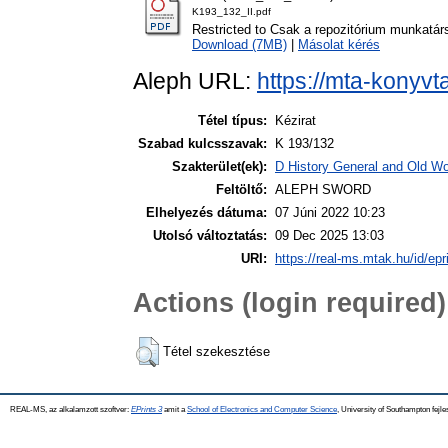
K193_132_II.pdf
Restricted to Csak a repozitórium munkatár
Download (7MB)
|
Másolat kérés
Aleph URL:
https://mta-konyvt
Tétel típus:
Kézirat
Szabad kulcsszavak:
K 193/132
Szakterület(ek):
D History General and Old Wor
Feltöltő:
ALEPH SWORD
Elhelyezés dátuma:
07 Júni 2022 10:23
Utolsó változtatás:
09 Dec 2025 13:03
URI:
https://real-ms.mtak.hu/id/epr
Actions (login required)
Tétel szekesztése
REAL-MS, az alkalamzott szoftver:
EPrints 3
amit a
School of Electronics and Computer Science
, University of Southampton fejle