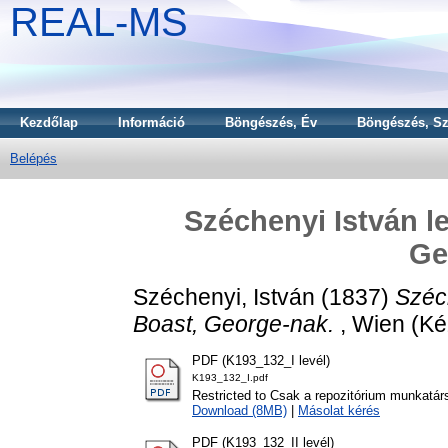
REAL-MS
Kezdőlap
Információ
Böngészés, Év
Böngészés, Sz
Belépés
Széchenyi István l
Ge
Széchenyi, István
(1837)
Széc
Boast, George-nak.
, Wien (Kéz
PDF (K193_132_I levél)
K193_132_I.pdf
Restricted to Csak a repozitórium munkatár
Download (8MB)
|
Másolat kérés
PDF (K193_132_II levél)