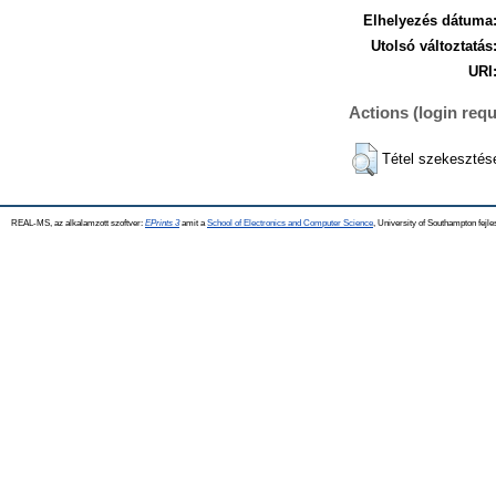
Elhelyezés dátuma
Utolsó változtatás
URI
Actions (login requ
Tétel szekesztés
REAL-MS, az alkalamzott szoftver:
EPrints 3
amit a
School of Electronics and Computer Science
, University of Southampton fejle