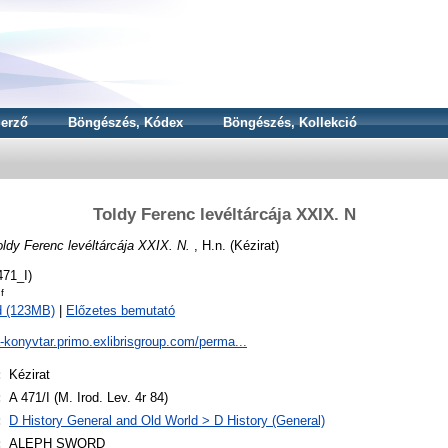
erző
Böngészés, Kódex
Böngészés, Kollekció
Toldy Ferenc levéltárcája XXIX. N
oldy Ferenc levéltárcája XXIX. N.
, H.n. (Kézirat)
71_I)
f
d (123MB)
|
Előzetes bemutató
a-konyvtar.primo.exlibrisgroup.com/perma...
:
Kézirat
:
A 471/I (M. Irod. Lev. 4r 84)
:
D History General and Old World > D History (General)
:
ALEPH SWORD