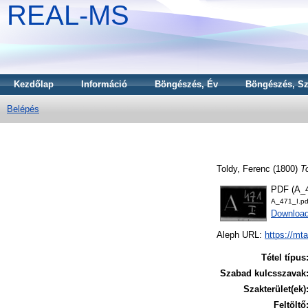
REAL-MS
Kezdőlap
Információ
Böngészés, Év
Böngészés, Sz
Belépés
Toldy, Ferenc
(1800)
T
PDF (A_4
A_471_I.pd
Downloa
Aleph URL:
https://mt
Tétel típus
Szabad kulcsszavak
Szakterület(ek)
Feltöltő