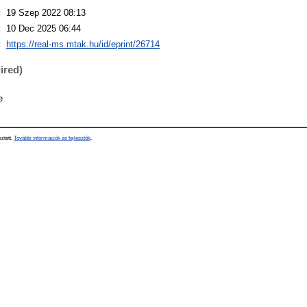
:
19 Szep 2022 08:13
:
10 Dec 2025 06:44
:
https://real-ms.mtak.hu/id/eprint/26714
ired)
e
sztett.
További információk és fejlesztők
.