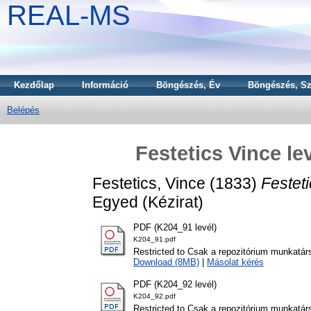
REAL-MS
Kezdőlap
Információ
Böngészés, Év
Böngészés, Sz
Belépés
Festetics Vince le
Festetics, Vince
(1833)
Festet
Egyed (Kézirat)
PDF (K204_91 levél)
K204_91.pdf
Restricted to Csak a repozitórium munkatár
Download (8MB)
|
Másolat kérés
PDF (K204_92 levél)
K204_92.pdf
Restricted to Csak a repozitórium munkatár