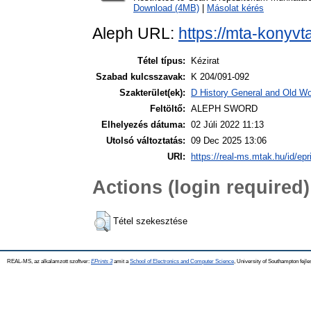
Download (4MB)
|
Másolat kérés
Aleph URL:
https://mta-konyvt
Tétel típus:
Kézirat
Szabad kulcsszavak:
K 204/091-092
Szakterület(ek):
D History General and Old Wor
Feltöltő:
ALEPH SWORD
Elhelyezés dátuma:
02 Júli 2022 11:13
Utolsó változtatás:
09 Dec 2025 13:06
URI:
https://real-ms.mtak.hu/id/epr
Actions (login required)
Tétel szekesztése
REAL-MS, az alkalamzott szoftver:
EPrints 3
amit a
School of Electronics and Computer Science
, University of Southampton fejle