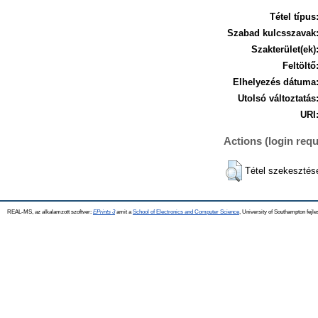
Tétel típus
Szabad kulcsszavak
Szakterület(ek)
Feltöltő
Elhelyezés dátuma
Utolsó változtatás
URI
Actions (login requ
Tétel szekesztés
REAL-MS, az alkalamzott szoftver:
EPrints 3
amit a
School of Electronics and Computer Science
, University of Southampton fejle