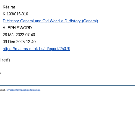
:
Kézirat
:
K 193/015-016
:
D History General and Old World > D History (General)
:
ALEPH SWORD
:
26 Máj 2022 07:40
:
09 Dec 2025 12:40
:
https://real-ms.mtak.hu/id/eprint/25379
ired)
e
sztett.
További információk és fejlesztők
.