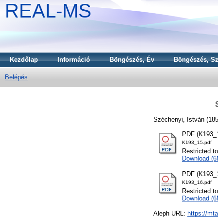
REAL-MS
Kezdőlap
Információ
Böngészés, Év
Böngészés, Sz
Belépés
Széchenyi, István
(18
PDF (K193_1
K193_15.pdf
Restricted t
Download (
PDF (K193_1
K193_16.pdf
Restricted t
Download (
Aleph URL:
https://mt