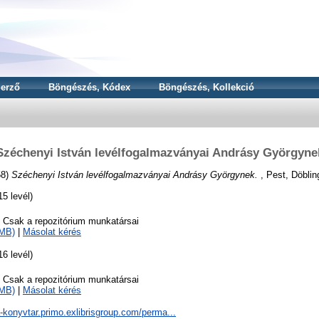
erző
Böngészés, Kódex
Böngészés, Kollekció
Széchenyi István levélfogalmazványai Andrásy Györgyne
58)
Széchenyi István levélfogalmazványai Andrásy Györgynek.
, Pest, Döbling
5 levél)
o Csak a repozitórium munkatársai
6MB)
|
Másolat kérés
6 levél)
o Csak a repozitórium munkatársai
6MB)
|
Másolat kérés
a-konyvtar.primo.exlibrisgroup.com/perma...