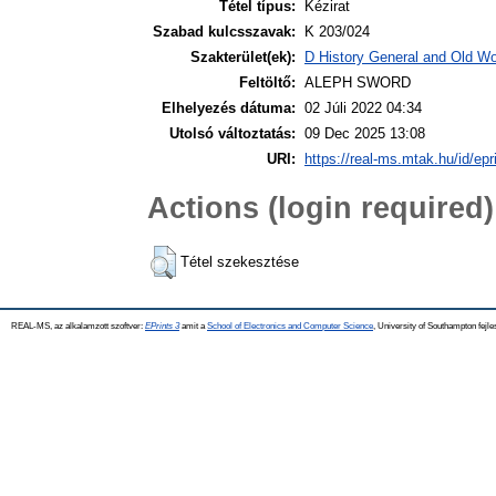
Tétel típus:
Kézirat
Szabad kulcsszavak:
K 203/024
Szakterület(ek):
D History General and Old Wor
Feltöltő:
ALEPH SWORD
Elhelyezés dátuma:
02 Júli 2022 04:34
Utolsó változtatás:
09 Dec 2025 13:08
URI:
https://real-ms.mtak.hu/id/epr
Actions (login required)
Tétel szekesztése
REAL-MS, az alkalamzott szoftver:
EPrints 3
amit a
School of Electronics and Computer Science
, University of Southampton fejle