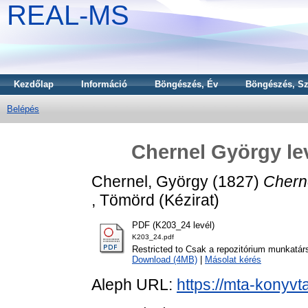
REAL-MS
Kezdőlap
Információ
Böngészés, Év
Böngészés, Sz
Belépés
Chernel György le
Chernel, György
(1827)
Chern
, Tömörd (Kézirat)
PDF (K203_24 levél)
K203_24.pdf
Restricted to Csak a repozitórium munkatár
Download (4MB)
|
Másolat kérés
Aleph URL:
https://mta-konyvt