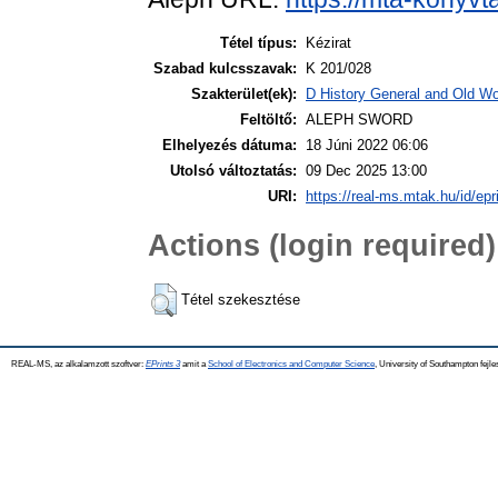
Tétel típus:
Kézirat
Szabad kulcsszavak:
K 201/028
Szakterület(ek):
D History General and Old Wor
Feltöltő:
ALEPH SWORD
Elhelyezés dátuma:
18 Júni 2022 06:06
Utolsó változtatás:
09 Dec 2025 13:00
URI:
https://real-ms.mtak.hu/id/epr
Actions (login required)
Tétel szekesztése
REAL-MS, az alkalamzott szoftver:
EPrints 3
amit a
School of Electronics and Computer Science
, University of Southampton fejle