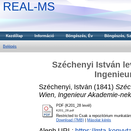
REAL-MS
Kezdőlap
Információ
Böngészés, Év
Böngészés, Sz
Belépés
Széchenyi István l
Ingenieu
Széchenyi, István
(1841)
Széc
Wien, Ingenieur Akademie-nek
PDF (K201_28 levél)
K201_28.pdf
Restricted to Csak a repozitórium munkatár
Download (7MB)
|
Másolat kérés
Aleph URL:
https://mta-konyvt