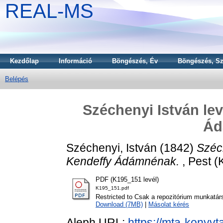
REAL-MS
Kezdőlap
Információ
Böngészés, Év
Böngészés, Sz
Belépés
Széchenyi István le
Ád
Széchenyi, István
(1842)
Széc
Kendeffy Ádámnénak.
, Pest (
PDF (K195_151 levél)
K195_151.pdf
Restricted to Csak a repozitórium munkatár
Download (7MB)
|
Másolat kérés
Aleph URL:
https://mta-konyvt