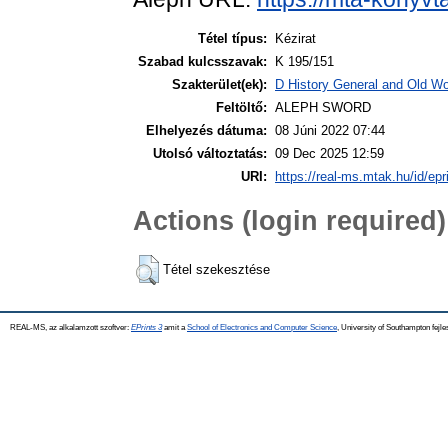
Tétel típus:
Kézirat
Szabad kulcsszavak:
K 195/151
Szakterület(ek):
D History General and Old Wor
Feltöltő:
ALEPH SWORD
Elhelyezés dátuma:
08 Júni 2022 07:44
Utolsó változtatás:
09 Dec 2025 12:59
URI:
https://real-ms.mtak.hu/id/epr
Actions (login required)
Tétel szekesztése
REAL-MS, az alkalamzott szoftver:
EPrints 3
amit a
School of Electronics and Computer Science
, University of Southampton fejle