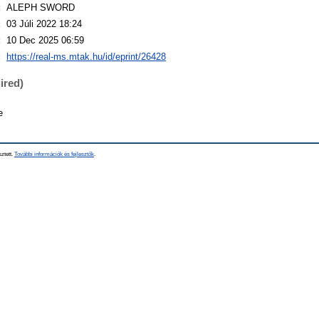
:
ALEPH SWORD
:
03 Júli 2022 18:24
:
10 Dec 2025 06:59
:
https://real-ms.mtak.hu/id/eprint/26428
ired)
e
sztett.
További információk és fejlesztők
.