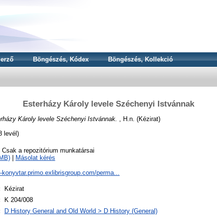
erző
Böngészés, Kódex
Böngészés, Kollekció
Esterházy Károly levele Széchenyi Istvánnak
rházy Károly levele Széchenyi Istvánnak.
, H.n. (Kézirat)
 levél)
o Csak a repozitórium munkatársai
6MB)
|
Másolat kérés
a-konyvtar.primo.exlibrisgroup.com/perma...
:
Kézirat
:
K 204/008
:
D History General and Old World > D History (General)