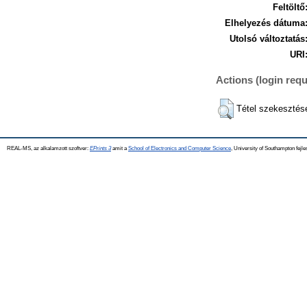
Feltöltő
Elhelyezés dátuma
Utolsó változtatás
URI
Actions (login requ
Tétel szekesztés
REAL-MS, az alkalamzott szoftver:
EPrints 3
amit a
School of Electronics and Computer Science
, University of Southampton fejle