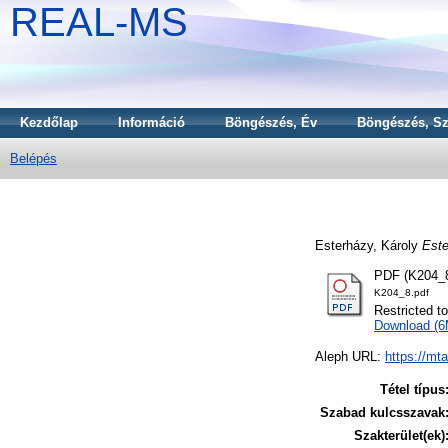
REAL-MS
Kezdőlap
Információ
Böngészés, Év
Böngészés, Sz
Belépés
Esterházy, Károly
Este
PDF (K204_8
K204_8.pdf
Restricted t
Download (
Aleph URL:
https://mt
Tétel típus
Szabad kulcsszavak
Szakterület(ek)