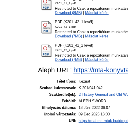
K201_41_2.pdf
Restricted to Csak a repozitórium munkatár
Download (8MB)
|
Másolat kérés
PDF (K201_42_1 levél)
K201_42_1.pdf
Restricted to Csak a repozitórium munkatár
Download (7MB)
|
Másolat kérés
PDF (K201_42_2 levél)
K201_42_2.pdf
Restricted to Csak a repozitórium munkatár
Download (7MB)
|
Másolat kérés
Aleph URL:
https://mta-konyvt
Tétel típus:
Kézirat
Szabad kulcsszavak:
K 201/041-042
Szakterület(ek):
D History General and Old Wor
Feltöltő:
ALEPH SWORD
Elhelyezés dátuma:
18 Júni 2022 06:07
Utolsó változtatás:
09 Dec 2025 13:00
URI:
https://real-ms.mtak.hu/id/epr