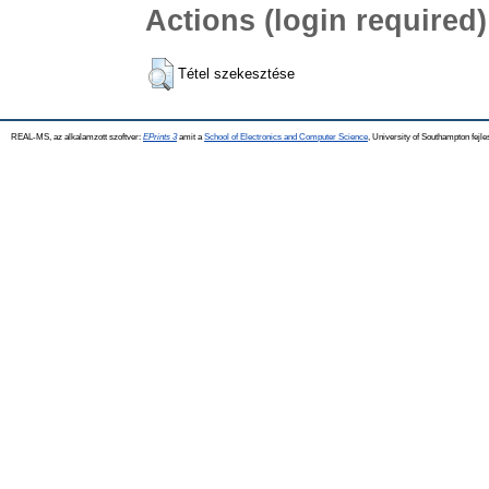
Actions (login required)
Tétel szekesztése
REAL-MS, az alkalamzott szoftver:
EPrints 3
amit a
School of Electronics and Computer Science
, University of Southampton fejle