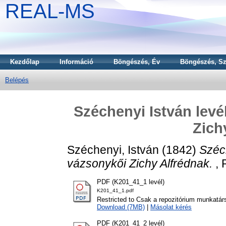
REAL-MS
Kezdőlap
Információ
Böngészés, Év
Böngészés, Sz
Belépés
Széchenyi István lev
Zich
Széchenyi, István
(1842)
Széc
vázsonykői Zichy Alfrédnak.
, 
PDF (K201_41_1 levél)
K201_41_1.pdf
Restricted to Csak a repozitórium munkatár
Download (7MB)
|
Másolat kérés
PDF (K201_41_2 levél)